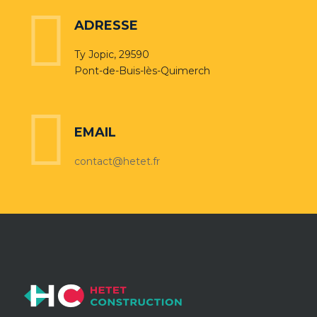
ADRESSE
Ty Jopic, 29590
Pont-de-Buis-lès-Quimerch
EMAIL
contact@hetet.fr